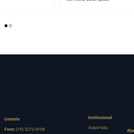
ESTAMPAD
Institucional
Contato
Sobre Nós
Fone:
(19) 3272-4109
Aju