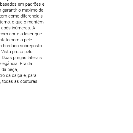
embasados em padrões e
a garantir o máximo de
 tem como diferenciais
nterno, o que o mantém
 após inúmeras. A
com corte a laser que
tato com a pele.
om bordado sobreposto
 Vista presa pelo
Duas pregas laterais
elegância. Fralda
 da peça,
ro da calça e, para
e, todas as costuras