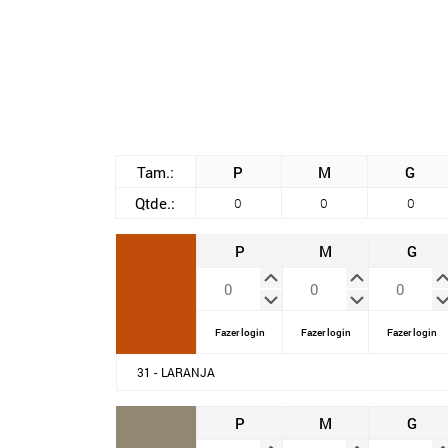
Tam.:
P
M
G
Qtde.:
0
0
0
P
M
G
Fazer login
Fazer login
Fazer login
31 - LARANJA
P
M
G