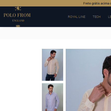
Frete grátis acima 
ROYAL LINE
TECH
L