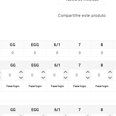
Compartilhe este produto:
GG
EGG
6/1
7
8
0
0
0
0
0
GG
EGG
6/1
7
8
Fazer login
Fazer login
Fazer login
Fazer login
Fazer login
GG
EGG
6/1
7
8