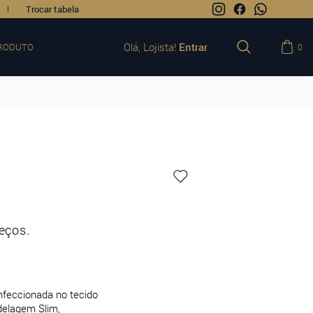
Trocar tabela
Olá, Lojista!
Entrar
RODUTO
0
eços.
feccionada no tecido
elagem Slim,