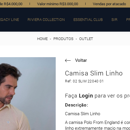
de R$4.000,00
Valor mínimo R$3.000,00
Vendas por atacado
EGACY LINE
RIVIERA COLLECTION
ESSENTIAL CLUB
SIR
P
HOME
-
PRODUTOS
-
OUTLET
Voltar
Camisa Slim Linho
Ref: 02 SLIM 22040 01
Faça
Login
para ver os pr
Descrição:
Camisa Slim Linho
A camisa Polo From England é con
linho extremamente macio na mod