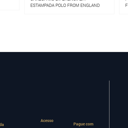
A POLO FROM ENGLAND
FROM ENGLAND
Acesso
Pague com
da