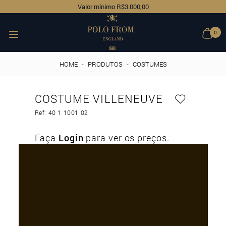
Valor mínimo R$3.000,00
0
HOME
-
PRODUTOS
-
COSTUMES
COSTUME VILLENEUVE
Ref: 40 1 1001 02
Faça
Login
para ver os preços.