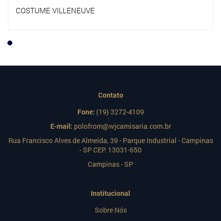
COSTUME VILLENEUVE
Contato
Fone:
(19) 3272-4109
E-mail:
polofrom@wjcamisaria.com.br
Rua Francisco Alves de Almeida, 39 - Parque Industrial - Campinas
- SP CEP: 13031-650
Campinas - SP
Institucional
Sobre Nós