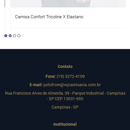
Camisa Confort Tricoline X Elastano
Contato
Fone:
(19) 3272-4109
E-mail:
polofrom@wjcamisaria.com.br
Rua Francisco Alves de Almeida, 39 - Parque Industrial - Campinas
- SP CEP: 13031-650
Campinas - SP
Institucional