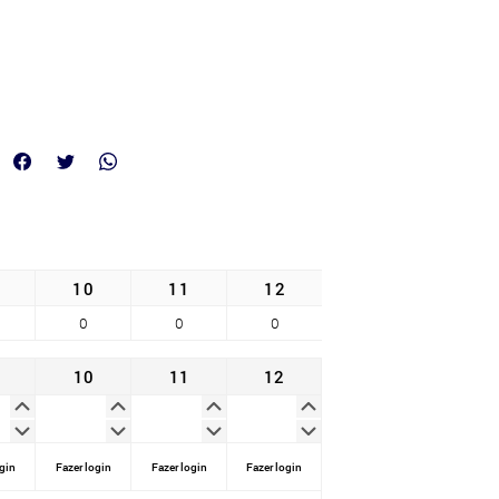
10
11
12
0
0
0
10
11
12
gin
Fazer login
Fazer login
Fazer login