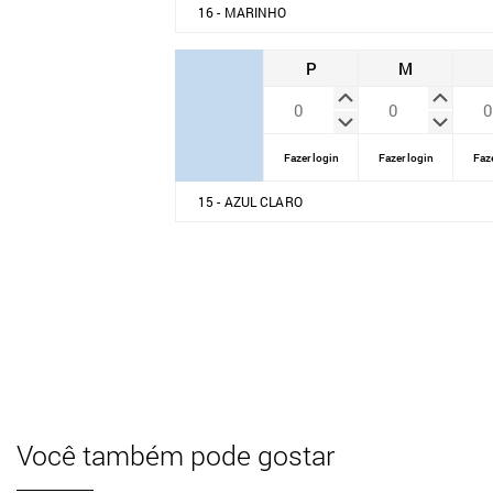
16 - MARINHO
P
M
Fazer login
Fazer login
Faze
15 - AZUL CLARO
Você também pode gostar