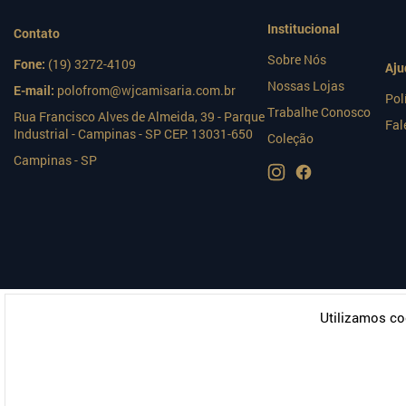
Institucional
Contato
Sobre Nós
Fone:
(19) 3272-4109
Aju
Nossas Lojas
E-mail:
polofrom@wjcamisaria.com.br
Pol
Trabalhe Conosco
Rua Francisco Alves de Almeida, 39 - Parque
Fal
Industrial - Campinas - SP CEP: 13031-650
Coleção
Campinas - SP
Utilizamos co
© 2026 |