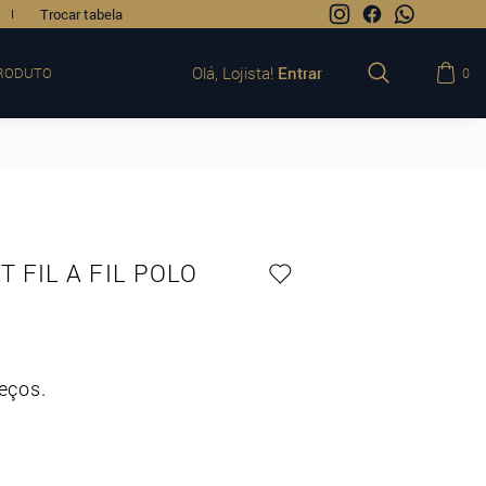
Trocar tabela
Olá, Lojista!
Entrar
RODUTO
0
 FIL A FIL POLO
eços.