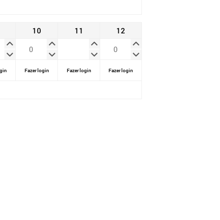
10
11
12
gin
Fazer login
Fazer login
Fazer login