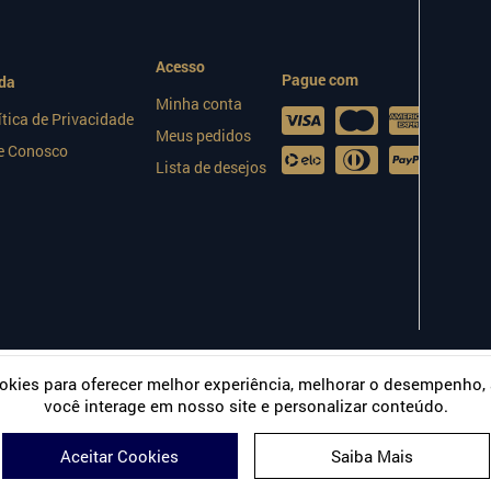
Acesso
Pague com
da
Minha conta
ítica de Privacidade
Meus pedidos
e Conosco
Lista de desejos
okies para oferecer melhor experiência, melhorar o desempenho,
você interage em nosso site e personalizar conteúdo.
Aceitar Cookies
Saiba Mais
 Polo From England | CNPJ: 49.435.472/0001-66
Plataforma: