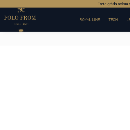
Frete grátis acima 
ROYAL LINE
TECH
L