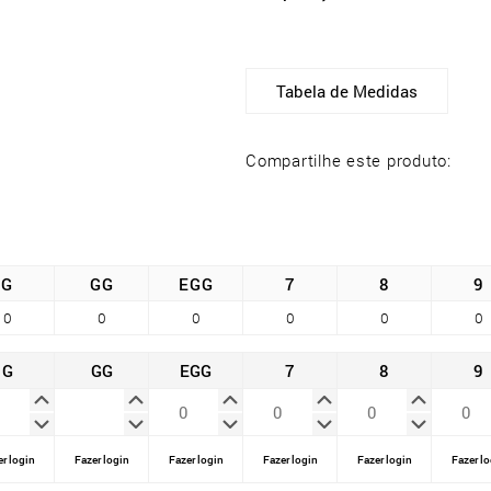
Tabela de Medidas
Compartilhe este produto:
G
GG
EGG
7
8
9
0
0
0
0
0
0
G
GG
EGG
7
8
9
r login
Fazer login
Fazer login
Fazer login
Fazer login
Fazer lo