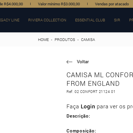
de R$4.000,00
Valor mínimo R$3.000,00
Vendas por atacado
EGACY LINE
RIVIERA COLLECTION
ESSENTIAL CLUB
SIR
P
HOME
-
PRODUTOS
-
CAMISA
Voltar
CAMISA ML CONFORT
FROM ENGLAND
Ref: 02 CONFORT 21124 01
Faça
Login
para ver os pr
Descrição:
Composição: