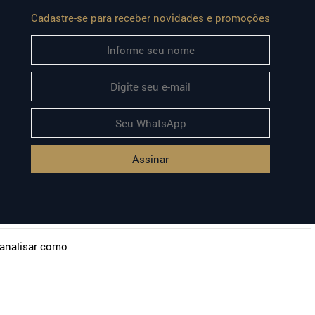
Cadastre-se para receber novidades e promoções
Assinar
 analisar como