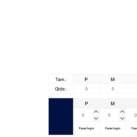
Tam.:
P
M
Qtde.:
0
0
P
M
Fazer login
Fazer login
Faze